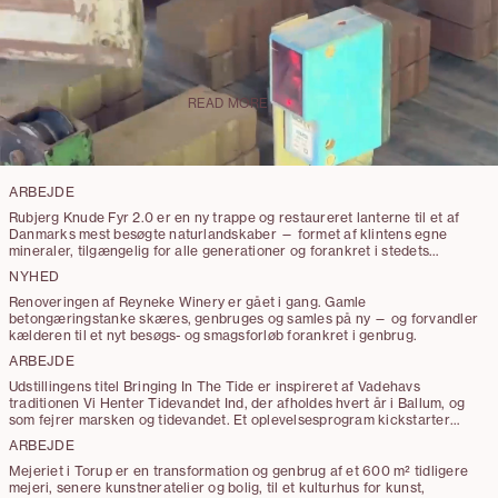
partnernes mere end 15 års erfaring med
transformations- og
restaureringsprojekter i Danmark og
Storbritannien.
READ MORE
ARBEJDE
Rubjerg Knude Fyr 2.0 er en ny trappe og restaureret lanterne til et af
Danmarks mest besøgte naturlandskaber — formet af klintens egne
mineraler, tilgængelig for alle generationer og forankret i stedets
geologiske og menneskelige tidslag.
NYHED
Renoveringen af Reyneke Winery er gået i gang. Gamle
betongæringstanke skæres, genbruges og samles på ny — og forvandler
kælderen til et nyt besøgs- og smagsforløb forankret i genbrug.
ARBEJDE
Udstillingens titel Bringing In The Tide er inspireret af Vadehavs
traditionen Vi Henter Tidevandet Ind, der afholdes hvert år i Ballum, og
som fejrer marsken og tidevandet. Et oplevelsesprogram kickstarter
Wadden Tide-sæsonen den 4. maj og tilbyder oplevelser, som publikum
ARBEJDE
kan deltage i hen over hele sommeren. Den 22. august kulminerer
udstillingen så med installationer, skulpturer og performances på
Mejeriet i Torup er en transformation og genbrug af et 600 m² tidligere
Blåvand Strand.
mejeri, senere kunstneratelier og bolig, til et kulturhus for kunst,