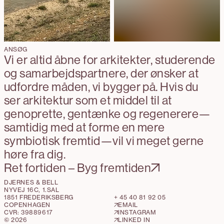
ANSØG
Vi er altid åbne for arkitekter, studerende
og samarbejdspartnere, der ønsker at
udfordre måden, vi bygger på. Hvis du
ser arkitektur som et middel til at
genoprette, gentænke og regenerere—
samtidig med at forme en mere
symbiotisk fremtid—vil vi meget gerne
høre fra dig.
Ret fortiden – Byg fremtiden
DJERNES & BELL
NYVEJ 16C, 1.SAL

1851 FREDERIKSBERG
+ 45 40 81 92 05
COPENHAGEN
EMAIL
CVR:
39889617
INSTAGRAM
©
2026
LINKED IN