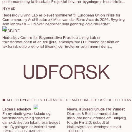
performance og fællesskab. Projektet bevarer bygningens industrielle
og kunstneriske karakter, mens minimale og præcise indgreb giver nye
NYHED
funktioner og forbindelser.
Hedeskov Living Lab er blevet nomineret til European Union Prize for
Contemporary Architecture / Mies van der Rohe Awards 2026. Bygning
som landskab — ud over begreber som genbrug og cirkularitet
undersøger projektet en reparativ tilgang til arkitektur gennem
ARBEJDE
princippet ”making good”
Hedeskov Centre for Regenerative Practice Living Lab er
transformationen af en tidligere landsbyskole i Djursland gennem en
tektonisk og bioregional tilgang, der indlejrer bygningen i dens
geologiske og økologiske kontekst. Projektet bygger på princippet om
making good – en prioritering af reparation, materialecirkularitet og
integration af hyperlokale og genanvendte materialer frem for
UDFORSK
nedrivning og nybyggeri.
ALLE
BYGGET
SITE-BASERET
MATERIALER
AKTUELT
TRAN
Laden Hedeskov
News: Rubjerg Knude Fyr Vundet
En ny bindingsværkslade og
Djernes & Bell har vundet den
værkstedsbygning opført af
indbudte konkurrence om Rubjerg
danskdyrket og lokalt forarbejdet
Knude Fyr 2.0, udbudt af
træ. Bygningen er isoleret med
Naturstyrelsen Vendsyssel med
træfiber og dækket af et græstag.
støtte fra Realdania.
BYGGET
SITE-BASERET
AKTUELT