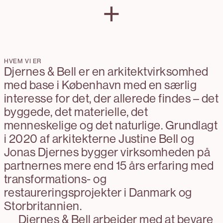
+
minimale og præcise indgreb giver
og giver besøgende mulighed for at
nye funktioner og forbindelser.
lytte til det langsomt vildende
landskab – fuglesang, vind og
planters bevægelse.
HVEM VI ER
Djernes & Bell er en arkitektvirksomhed
med base i København med en særlig
interesse for det, der allerede findes – det
byggede, det materielle, det
menneskelige og det naturlige. Grundlagt
i 2020 af arkitekterne Justine Bell og
Jonas Djernes bygger virksomheden på
partnernes mere end 15 års erfaring med
transformations- og
restaureringsprojekter i Danmark og
Storbritannien.
Djernes & Bell arbejder med at bevare