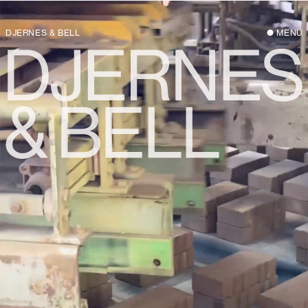
DJERNES & BELL
MENU
Djernes & Bell er en arkitektvirksomhed
med base i København med en særlig
interesse for det, der allerede findes – det
byggede, det materielle, det
menneskelige og det naturlige. Grundlagt
i 2020 af arkitekterne Justine Bell og
Jonas Djernes bygger virksomheden på