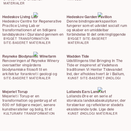
Laden står præcis på fundamentet
MATERIALER
af den tidligere ladebygning. Med
lavemissionsdetaljer som
udgangspunkt bygger den bro
Hedeskov Living Lab
Hedeskov Garden Pavilion
mellem landbrugets arv og
Hedeskov Centre for Regenerative
Denne bindingsværkspavillon
fremtidens praksisser.
Practice Living Lab er
fungerer som et udvidet socialt rum
transformationen af en tidligere
og skaber en umiddelbar
landsbyskole i Djursland gennem en
forbindelse til det omkringliggende
tektonisk og bioregional tilgang, der
landskab. Den er opført i
BYGGET
TRANSFORMATION
BYGGET
SITE-BASERET
indlejrer bygningen i dens
SITE-BASERET
MATERIALER
danskdyrket træ og kronet med et
MATERIALER
geologiske og økologiske kontekst.
tag af træspån, mens gulvet er
Projektet bygger på princippet om
belagt med genbrugte teglklinker
making good – en prioritering af
Reyneke Biodynamic Winefarm
fra forfatteren Karen Blixens hjem.
Wadden Tide
reparation, materialecirkularitet og
Renoveringen af Reyneke Winery
Udstillingens titel Bringing In The
integration af hyperlokale og
oversætter vingårdens
Tide er inspireret af Vadehavs
genanvendte materialer frem for
biodynamiske filosofi til en
traditionen Vi Henter Tidevandet
nedrivning og nybyggeri.
arkitektur forankret i geologi og
Ind, der afholdes hvert år i Ballum,
genbrug. Gæringstanke, invasive
og som fejrer marsken og
SITE-BASERET
MATERIALER
KUNST
SITE-BASERET
ØKOLOGI
træsorter og stålrør genanvendes
tidevandet. Et oplevelsesprogram
som nye bygningskomponenter,
kickstarter Wadden Tide-sæsonen
mens biokul og vinrester beriger
den 4. maj og tilbyder oplevelser,
Mejeriet Torup
Lollands Ears Land-Art
lerpuds med antibakterielle
som publikum kan deltage i hen
Mejeriet i Torup er en
Lollands
Øre er en serie af
egenskaber. Resultatet er et vineri,
over hele sommeren. Den 22.
transformation og genbrug af et
storskala landskabsskulpturer, der
hvor produktion, landskab og
august kulminerer udstillingen så
600 m² tidligere mejeri, senere
forstærker og reflekterer stedets
materialemæssig omsorg indgår i et
med installationer, skulpturer og
kunstneratelier og bolig, til et
eksisterende lyde. Lige dele
kontinuerligt kredsløb.
performances på Blåvand Strand.
kulturhus for kunst, performance og
stenalder og science fiction
KULTURARV
TRANSFORMATION
KUNST
ØKOLOGI
MATERIALER
fællesskab. Projektet bevarer
fungerer skulpturerne som
bygningens industrielle og
akustiske spejle, der skaber zoner
kunstneriske karakter, mens
med intensiveret eller dæmpet lyd