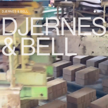
DJERNES & BELL
MENU
Djernes & Bell er en arkitektvirksomhed
med base i København med en særlig
interesse for det, der allerede findes – det
byggede, det materielle, det
menneskelige og det naturlige. Grundlagt
i 2020 af arkitekterne Justine Bell og
Jonas Djernes bygger virksomheden på