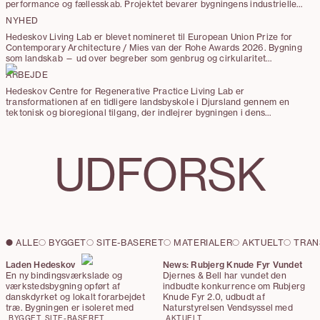
performance og fællesskab. Projektet bevarer bygningens industrielle
og kunstneriske karakter, mens minimale og præcise indgreb giver nye
NYHED
funktioner og forbindelser.
Hedeskov Living Lab er blevet nomineret til European Union Prize for
Contemporary Architecture / Mies van der Rohe Awards 2026. Bygning
som landskab — ud over begreber som genbrug og cirkularitet
undersøger projektet en reparativ tilgang til arkitektur gennem
ARBEJDE
princippet ”making good”
Hedeskov Centre for Regenerative Practice Living Lab er
transformationen af en tidligere landsbyskole i Djursland gennem en
tektonisk og bioregional tilgang, der indlejrer bygningen i dens
geologiske og økologiske kontekst. Projektet bygger på princippet om
making good – en prioritering af reparation, materialecirkularitet og
integration af hyperlokale og genanvendte materialer frem for
UDFORSK
nedrivning og nybyggeri.
ALLE
BYGGET
SITE-BASERET
MATERIALER
AKTUELT
TRAN
Laden Hedeskov
News: Rubjerg Knude Fyr Vundet
En ny bindingsværkslade og
Djernes & Bell har vundet den
værkstedsbygning opført af
indbudte konkurrence om Rubjerg
danskdyrket og lokalt forarbejdet
Knude Fyr 2.0, udbudt af
træ. Bygningen er isoleret med
Naturstyrelsen Vendsyssel med
træfiber og dækket af et græstag.
støtte fra Realdania.
BYGGET
SITE-BASERET
AKTUELT