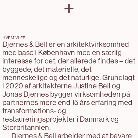
+
minimale og præcise indgreb giver
og giver besøgende mulighed for at
nye funktioner og forbindelser.
lytte til det langsomt vildende
landskab – fuglesang, vind og
planters bevægelse.
HVEM VI ER
Djernes & Bell er en arkitektvirksomhed
med base i København med en særlig
interesse for det, der allerede findes – det
byggede, det materielle, det
menneskelige og det naturlige. Grundlagt
i 2020 af arkitekterne Justine Bell og
Jonas Djernes bygger virksomheden på
partnernes mere end 15 års erfaring med
transformations- og
restaureringsprojekter i Danmark og
Storbritannien.
Djernes & Bell arbejder med at bevare