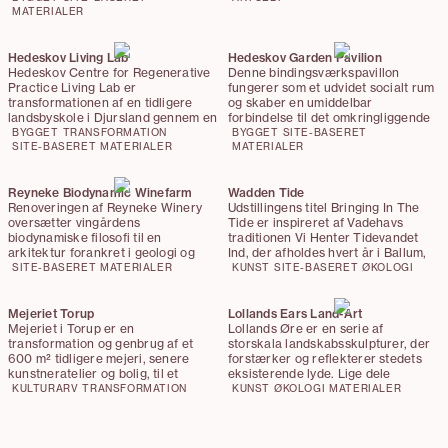
Laden står præcis på fundamentet
MATERIALER
af den tidligere ladebygning. Med
lavemissionsdetaljer som
udgangspunkt bygger den bro
Hedeskov Living Lab
Hedeskov Garden Pavilion
mellem landbrugets arv og
Hedeskov Centre for Regenerative
Denne bindingsværkspavillon
fremtidens praksisser.
Practice Living Lab er
fungerer som et udvidet socialt rum
transformationen af en tidligere
og skaber en umiddelbar
landsbyskole i Djursland gennem en
forbindelse til det omkringliggende
tektonisk og bioregional tilgang, der
landskab. Den er opført i
BYGGET
TRANSFORMATION
BYGGET
SITE-BASERET
indlejrer bygningen i dens
SITE-BASERET
MATERIALER
danskdyrket træ og kronet med et
MATERIALER
geologiske og økologiske kontekst.
tag af træspån, mens gulvet er
Projektet bygger på princippet om
belagt med genbrugte teglklinker
making good – en prioritering af
Reyneke Biodynamic Winefarm
fra forfatteren Karen Blixens hjem.
Wadden Tide
reparation, materialecirkularitet og
Renoveringen af Reyneke Winery
Udstillingens titel Bringing In The
integration af hyperlokale og
oversætter vingårdens
Tide er inspireret af Vadehavs
genanvendte materialer frem for
biodynamiske filosofi til en
traditionen Vi Henter Tidevandet
nedrivning og nybyggeri.
arkitektur forankret i geologi og
Ind, der afholdes hvert år i Ballum,
genbrug. Gæringstanke, invasive
og som fejrer marsken og
SITE-BASERET
MATERIALER
KUNST
SITE-BASERET
ØKOLOGI
træsorter og stålrør genanvendes
tidevandet. Et oplevelsesprogram
som nye bygningskomponenter,
kickstarter Wadden Tide-sæsonen
mens biokul og vinrester beriger
den 4. maj og tilbyder oplevelser,
Mejeriet Torup
Lollands Ears Land-Art
lerpuds med antibakterielle
som publikum kan deltage i hen
Mejeriet i Torup er en
Lollands
Øre er en serie af
egenskaber. Resultatet er et vineri,
over hele sommeren. Den 22.
transformation og genbrug af et
storskala landskabsskulpturer, der
hvor produktion, landskab og
august kulminerer udstillingen så
600 m² tidligere mejeri, senere
forstærker og reflekterer stedets
materialemæssig omsorg indgår i et
med installationer, skulpturer og
kunstneratelier og bolig, til et
eksisterende lyde. Lige dele
kontinuerligt kredsløb.
performances på Blåvand Strand.
kulturhus for kunst, performance og
stenalder og science fiction
KULTURARV
TRANSFORMATION
KUNST
ØKOLOGI
MATERIALER
fællesskab. Projektet bevarer
fungerer skulpturerne som
bygningens industrielle og
akustiske spejle, der skaber zoner
kunstneriske karakter, mens
med intensiveret eller dæmpet lyd