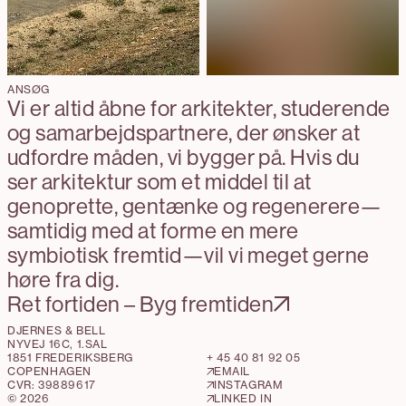
ANSØG
Vi er altid åbne for arkitekter, studerende
og samarbejdspartnere, der ønsker at
udfordre måden, vi bygger på. Hvis du
ser arkitektur som et middel til at
genoprette, gentænke og regenerere—
samtidig med at forme en mere
symbiotisk fremtid—vil vi meget gerne
høre fra dig.
Ret fortiden – Byg fremtiden
DJERNES & BELL
NYVEJ 16C, 1.SAL

1851 FREDERIKSBERG
+ 45 40 81 92 05
COPENHAGEN
EMAIL
CVR:
39889617
INSTAGRAM
©
2026
LINKED IN