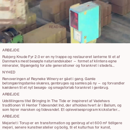
partnernes mere end 15 års erfaring med
transformations- og
restaureringsprojekter i Danmark og
Storbritannien.
READ MORE
ARBEJDE
Rubjerg Knude Fyr 2.0 er en ny trappe og restaureret lanterne til et af
Danmarks mest besøgte naturlandskaber — formet af klintens egne
mineraler, tilgængelig for alle generationer og forankret i stedets
geologiske og menneskelige tidslag.
NYHED
Renoveringen af Reyneke Winery er gået i gang. Gamle
betongæringstanke skæres, genbruges og samles på ny — og forvandler
kælderen til et nyt besøgs- og smagsforløb forankret i genbrug.
ARBEJDE
Udstillingens titel Bringing In The Tide er inspireret af Vadehavs
traditionen Vi Henter Tidevandet Ind, der afholdes hvert år i Ballum, og
som fejrer marsken og tidevandet. Et oplevelsesprogram kickstarter
Wadden Tide-sæsonen den 4. maj og tilbyder oplevelser, som publikum
ARBEJDE
kan deltage i hen over hele sommeren. Den 22. august kulminerer
udstillingen så med installationer, skulpturer og performances på
Mejeriet i Torup er en transformation og genbrug af et 600 m² tidligere
Blåvand Strand.
mejeri, senere kunstneratelier og bolig, til et kulturhus for kunst,